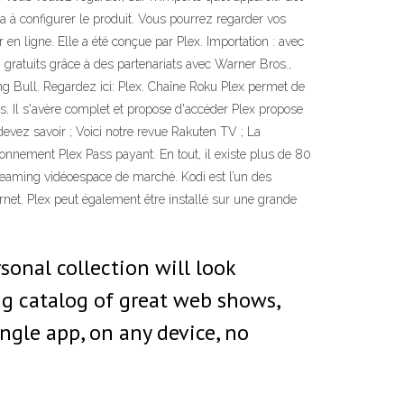
era à configurer le produit. Vous pourrez regarder vos
en ligne. Elle a été conçue par Plex. Importation : avec
 gratuits grâce à des partenariats avec Warner Bros.,
ng Bull. Regardez ici: Plex. Chaîne Roku Plex permet de
es. Il s'avère complet et propose d'accéder Plex propose
devez savoir ; Voici notre revue Rakuten TV ; La
abonnement Plex Pass payant. En tout, il existe plus de 80
treaming vidéoespace de marché. Kodi est l’un des
rnet. Plex peut également être installé sur une grande
sonal collection will look
ng catalog of great web shows,
ingle app, on any device, no