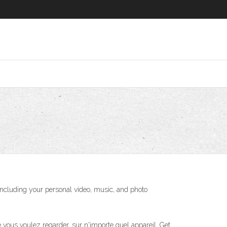
including your personal video, music, and photo
e vous voulez regarder, sur n'importe quel appareil. Get