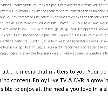
 vidéos; Réalité virtuelle; Premiers pas. Notre assistant détaillé vous aid
ant à l'utilisateur d'ajouter ses collections multimédias dans un serveur 
nelle, Plex comprend une sélection de films et d'émissions de télévision
t Crackle. Que regarder: Jeune adulte, Snatch, 10 Cloverfield Lane, Ragi
 en local avec le Wi-Fi ou via le réseau 3G ou 4G pour les appareils mobil
sion gratuits et financés par la publicité ; Samsung TV Plus: ce que vous 
 entier à partir d'aujourd'hui, et le leur n'est pas nécessaire d'avoir un 
e télévision, sports et musique . Plex a fait d'énormes progrès dans le s
ateur personnel à votre téléviseur ou à un autre appareil connecté à Inte
 all the media that matters to you. Your per
aming content. Enjoy Live TV & DVR, a growi
ossible to enjoy all the media you love in a s