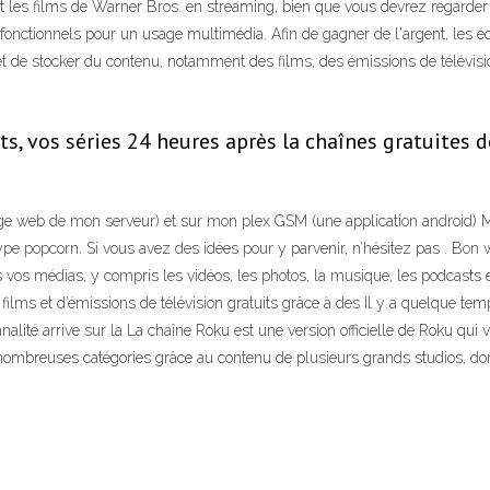
nt les films de Warner Bros. en streaming, bien que vous devrez regarder
t fonctionnels pour un usage multimédia. Afin de gagner de l'argent, les
t de stocker du contenu, notamment des films, des émissions de télévisio
s, vos séries 24 heures après la chaînes gratuites dé
e web de mon serveur) et sur mon plex GSM (une application android) Ma
 type popcorn. Si vous avez des idées pour y parvenir, n’hésitez pas . Bon
 vos médias, y compris les vidéos, les photos, la musique, les podcasts
lms et d’émissions de télévision gratuits grâce à des Il y a quelque temp
nnalité arrive sur la La chaîne Roku est une version officielle de Roku qui
nombreuses catégories grâce au contenu de plusieurs grands studios, do