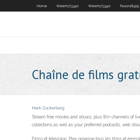
Home
Weerts73340
Weerts73340
Faxon18419
Chaîne de films grat
Mark Zuckerberg
Stream free movies and shows, plus 80+ channels of live
collections as well as your preferred podcasts, web show
Films et télévision. Plex organise tous les films et émis